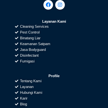
F
I
a
n
c
s
e
t
b
a
Layanan Kami
o
g
Cleaning Services
o
r
Pest Control
k
a
Binatang Liar
m
Keamanan Satpam
Jasa Bodyguard
Disinfectant
Fumigasi
Profile
Tentang Kami
Layanan
Hubungi Kami
Karir
Blog